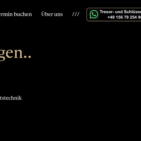
ermin buchen
Über uns
///
gen..
tstechnik